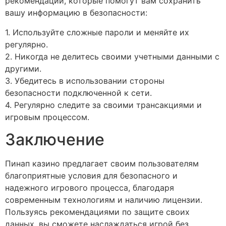
рекомендаций, которые помогут вам сохранить
вашу информацию в безопасности:
1. Используйте сложные пароли и меняйте их
регулярно.
2. Никогда не делитесь своими учетными данными с
другими.
3. Убедитесь в использовании стороны
безопасности подключенной к сети.
4. Регулярно следите за своими трансакциями и
игровым процессом.
Заключение
Пинап казино предлагает своим пользователям
благоприятные условия для безопасного и
надежного игрового процесса, благодаря
современным технологиям и наличию лицензии.
Пользуясь рекомендациями по защите своих
данных, вы сможете наслаждаться игрой без