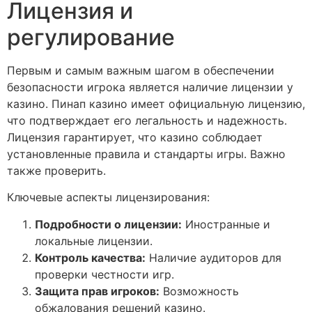
Лицензия и
регулирование
Первым и самым важным шагом в обеспечении
безопасности игрока является наличие лицензии у
казино. Пинап казино имеет официальную лицензию,
что подтверждает его легальность и надежность.
Лицензия гарантирует, что казино соблюдает
установленные правила и стандарты игры. Важно
также проверить.
Ключевые аспекты лицензирования:
Подробности о лицензии:
Иностранные и
локальные лицензии.
Контроль качества:
Наличие аудиторов для
проверки честности игр.
Защита прав игроков:
Возможность
обжалования решений казино.