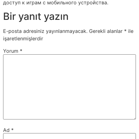
доступ к играм с мобильного устройства.
Bir yanıt yazın
E-posta adresiniz yayınlanmayacak.
Gerekli alanlar
*
ile
işaretlenmişlerdir
Yorum
*
Ad
*