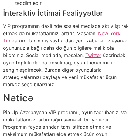
təqdim edir.
İnteraktiv İctimai Fəaliyyətlər
VIP proqramının daxilində sosiaəl mediada aktiv iştirak
etmək də mükafatlarınızı artırır. Məsələn,
New York
Times
kimi tanınmış saytlardan yeni xəbərlər izləyərək
oyununuzla bağlı daha dolğun bilgilərə malik ola
bilərsiniz. Sosial mediada, məsələn,
Twitter
üzərindəki
oyun topluluqlarına qoşulmaq, oyun təcrübənizi
zənginləşdirəcək. Burada digər oyunçularla
strategiyalarınızı paylaşa və yeni mükafatlar üçün
mərkəz seçə bilərsiniz.
Nəticə
Pin Up Azərbaycan VIP proqramı, oyun təcrübənizi və
mükafatlarınızı artırmağın səmərəli bir yoludur.
Proqramın faydalarından tam istifadə etmək və
maksimum mükafatları əldə etmək üçün oyun