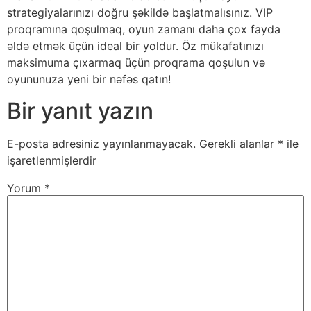
strategiyalarınızı doğru şəkildə başlatmalısınız. VIP
proqramına qoşulmaq, oyun zamanı daha çox fayda
əldə etmək üçün ideal bir yoldur. Öz mükafatınızı
maksimuma çıxarmaq üçün proqrama qoşulun və
oyununuza yeni bir nəfəs qatın!
Bir yanıt yazın
E-posta adresiniz yayınlanmayacak.
Gerekli alanlar
*
ile
işaretlenmişlerdir
Yorum
*