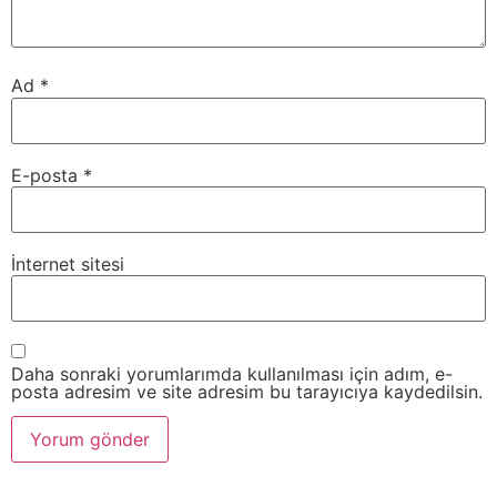
Ad
*
E-posta
*
İnternet sitesi
Daha sonraki yorumlarımda kullanılması için adım, e-
posta adresim ve site adresim bu tarayıcıya kaydedilsin.