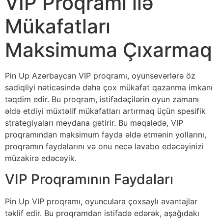
VIP Proqramı ilə
Mükafatları
Maksimuma Çıxarmaq
Pin Up Azərbaycan VIP proqramı, oyunsevərlərə öz
sadiqliyi nəticəsində daha çox mükafat qazanma imkanı
təqdim edir. Bu proqram, istifadəçilərin oyun zamanı
əldə etdiyi müxtəlif mükafatları artırmaq üçün spesifik
strategiyaları meydana gətirir. Bu məqalədə, VIP
proqramından maksimum fayda əldə etmənin yollarını,
proqramın faydalarını və onu necə lavabo edəcəyinizi
müzakirə edəcəyik.
VIP Proqramının Faydaları
Pin Up VIP proqramı, oyunculara çoxsaylı avantajlar
təklif edir. Bu proqramdan istifadə edərək, aşağıdakı