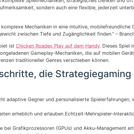
 komplexe Spielmechaniken, strategisches Denken und oft ku
Aufmerksamkeit, sondern auch eine flexible, jederzeit unte
 komplexe Mechaniken in eine intuitive, mobilefreundliche 
ewicht zwischen Tiefe und Zugänglichkeit finden.” – Branc
biet ist
Chicken Roadex Play auf dem Handy
. Dieses Spiel i
ctiongeladenen Gameplay-Mechaniken, die auf mobilen Gerät
renzen traditioneller Genres verschieben können.
schritte, die Strategiegaming
ht adaptive Gegner und personalisierte Spielerfahrungen, 
iten erheblich und erlauben Echtzeit-Mehrspieler-Interaktio
te bei Grafikprozessoren (GPUs) und Akku-Management erl