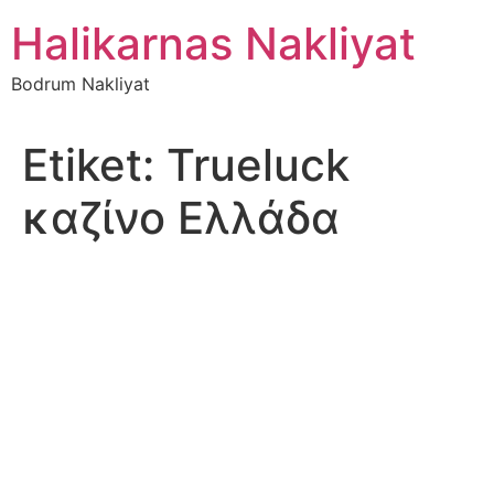
İçeriğe
Halikarnas Nakliyat
atla
Bodrum Nakliyat
Etiket:
Trueluck
καζίνο Ελλάδα