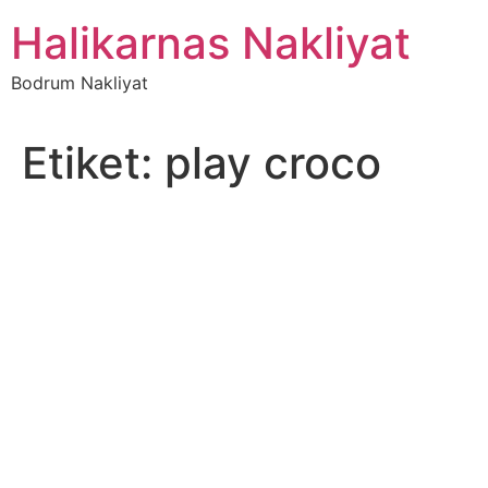
İçeriğe
Halikarnas Nakliyat
atla
Bodrum Nakliyat
Etiket:
play croco