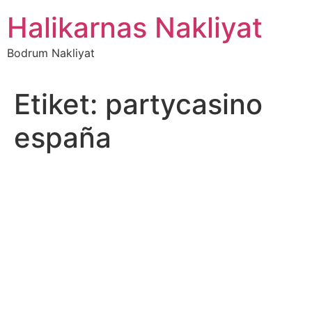
İçeriğe
Halikarnas Nakliyat
atla
Bodrum Nakliyat
Etiket:
partycasino
españa