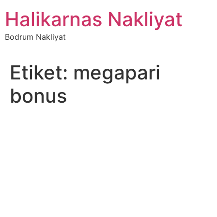
İçeriğe
Halikarnas Nakliyat
atla
Bodrum Nakliyat
Etiket:
megapari
bonus