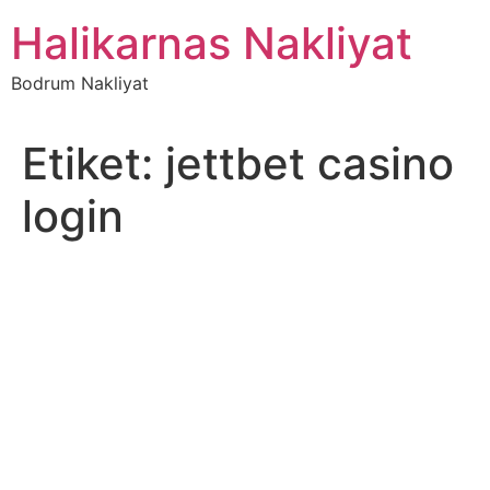
İçeriğe
Halikarnas Nakliyat
atla
Bodrum Nakliyat
Etiket:
jettbet casino
login