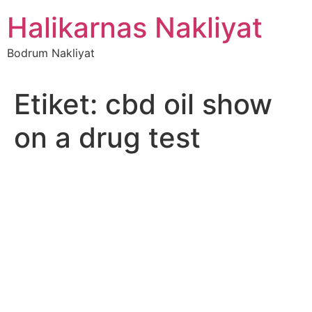
İçeriğe
Halikarnas Nakliyat
atla
Bodrum Nakliyat
Etiket:
cbd oil show
on a drug test