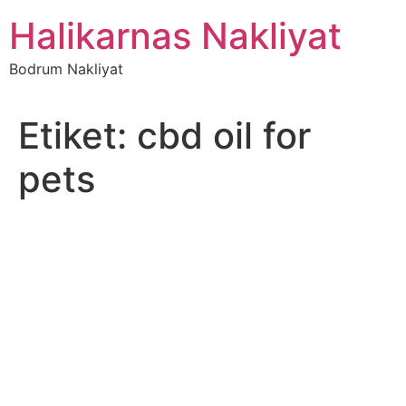
İçeriğe
Halikarnas Nakliyat
atla
Bodrum Nakliyat
Etiket:
cbd oil for
pets