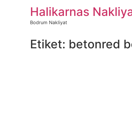
İçeriğe
Halikarnas Nakliy
atla
Bodrum Nakliyat
Etiket:
betonred 