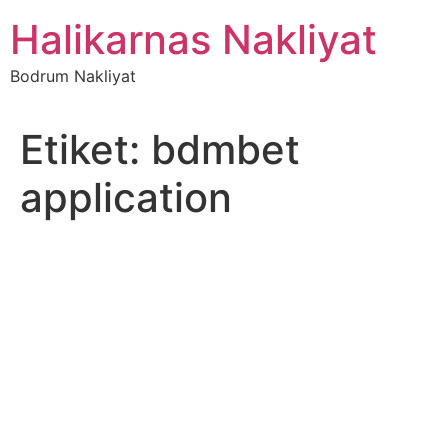
İçeriğe
Halikarnas Nakliyat
atla
Bodrum Nakliyat
Etiket:
bdmbet
application