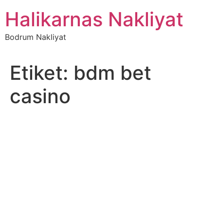
İçeriğe
Halikarnas Nakliyat
atla
Bodrum Nakliyat
Etiket:
bdm bet
casino