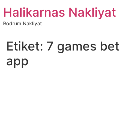
İçeriğe
Halikarnas Nakliyat
atla
Bodrum Nakliyat
Etiket:
7 games bet
app