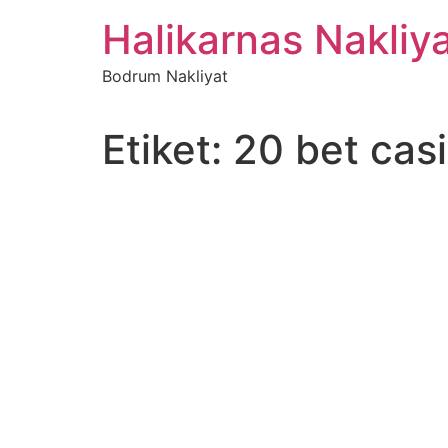
İçeriğe
Halikarnas Nakliy
atla
Bodrum Nakliyat
Etiket:
20 bet cas