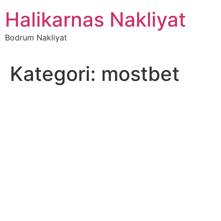
İçeriğe
Halikarnas Nakliyat
atla
Bodrum Nakliyat
Kategori:
mostbet