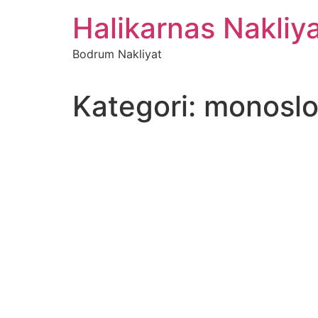
İçeriğe
Halikarnas Nakliy
atla
Bodrum Nakliyat
Kategori:
monoslo