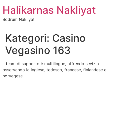
İçeriğe
Halikarnas Nakliyat
atla
Bodrum Nakliyat
Kategori:
Casino
Vegasino 163
Il team di supporto è multilingue, offrendo sevizio
osservando la inglese, tedesco, francese, finlandese e
norvegese. –