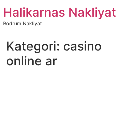
İçeriğe
Halikarnas Nakliyat
atla
Bodrum Nakliyat
Kategori:
casino
online ar