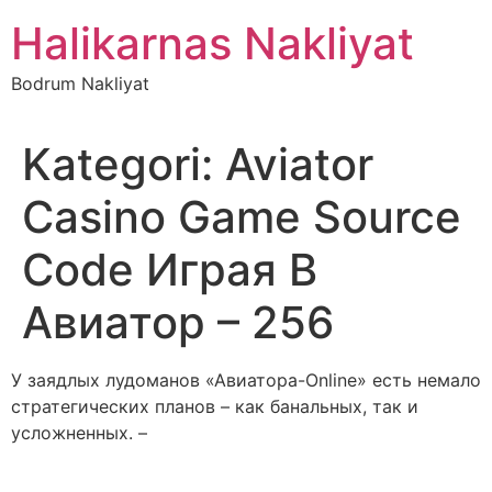
İçeriğe
Halikarnas Nakliyat
atla
Bodrum Nakliyat
Kategori:
Aviator
Casino Game Source
Code Играя В
Авиатор – 256
У заядлых лудоманов «Авиатора-Online» есть немало
стратегических планов – как банальных, так и
усложненных. –