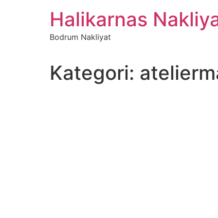
İçeriğe
Halikarnas Nakliy
atla
Bodrum Nakliyat
Kategori:
atelier