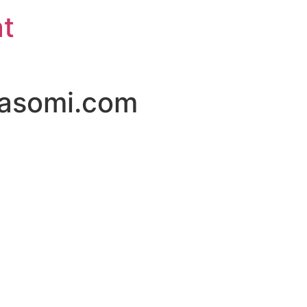
at
masomi.com