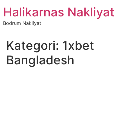
İçeriğe
Halikarnas Nakliyat
atla
Bodrum Nakliyat
Kategori:
1xbet
Bangladesh