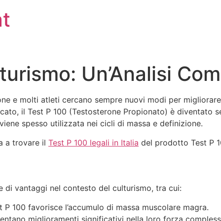
at
lturismo: Un’Analisi Com
one e molti atleti cercano sempre nuovi modi per migliorare 
 mercato, il Test P 100 (Testosterone Propionato) è diventat
 viene spesso utilizzata nei cicli di massa e definizione.
ta a trovare il
Test P 100 legali in Italia
del prodotto Test P 1
e di vantaggi nel contesto del culturismo, tra cui:
st P 100 favorisce l’accumulo di massa muscolare magra.
mentano miglioramenti significativi nella loro forza compless